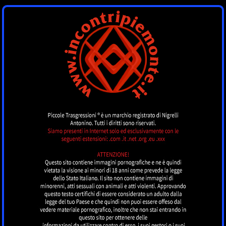
INCONTRI
PIEMONTE
by piccoletrasgressioni.it
MENU
Nessun annuncio