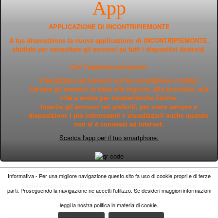
App
APPLICAZIONE DI INCONTRIPIEMONTE
A tua disposizione la nuova applicazione di INCONTRIPIEMONTE,
studiata per consultare gli annunci su tutti i dispositivi Android.
Con l'applicazione potrai:
Visualizzare gli annunci sul tuo smartphone o tablet.
Cercare gli annunci in base alla regione, alla provincia, alla
città e anche per caratteristiche fisiche.
Inserire gli annunci nei preferiti, per avere sempre a
disposizione i più interessanti e visualizzarli anche quando
non si è connessi ad internet.
Scarica l'app per il tuo smartphone.
Informativa - Per una migliore navigazione questo sito fa uso di cookie propri e di terze
Nigrelli Antonino Srl P.I./C.F. 01974570382 - Circuito
Piccole
parti. Proseguendo la navigazione ne accetti l'utilizzo. Se desideri maggiori informazioni
Trasgressioni ®
Privacy
|
Cookie Policy
leggi la nostra politica in materia di cookie.