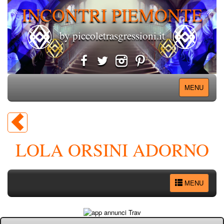
INCONTRI PIEMONTE
by piccoletrasgressioni.it
MENU
LOLA ORSINI ADORNO
MENU