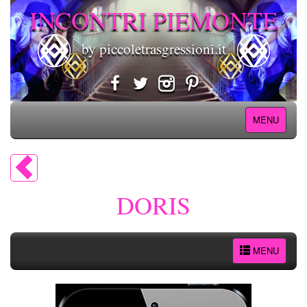
INCONTRI PIEMONTE
by piccoletrasgressioni.it
MENU
DORIS
MENU