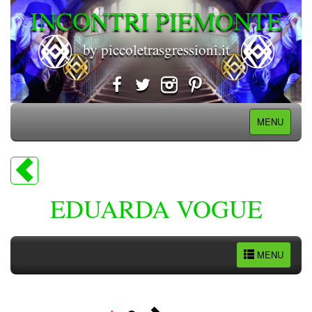
INCONTRI PIEMONTE
by piccoletrasgressioni.it
MENU
EDUARDA VOGUE
MENU