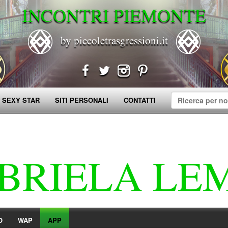
INCONTRI PIEMONTE
by piccoletrasgressioni.it
 SEXY STAR
SITI PERSONALI
CONTATTI
BRIELA LE
O
WAP
APP