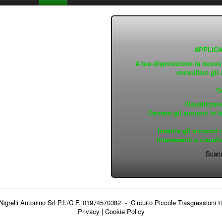
APPLICA
A tua disposizione la nuov
consultare gli 
C
Visualizzare
Cercare gli annunci in ba
Inserire gli annunci 
interessanti e visual
Scari
Nigrelli Antonino Srl P.I./C.F. 01974570382 - Circuito
Piccole Trasgressioni 
Privacy
|
Cookie Policy