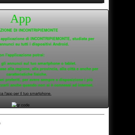
App
ZIONE DI INCONTRIPIEMONTE
a applicazione di INCONTRIPIEMONTE, studiata per
annunci su tutti i dispositivi Android.
on l'applicazione potrai:
 gli annunci sul tuo smartphone o tablet.
se alla regione, alla provincia, alla città e anche per
caratteristiche fisiche.
nei preferiti, per avere sempre a disposizione i più
izzarli anche quando non si è connessi ad internet.
ca l'app per il tuo smartphone.
®