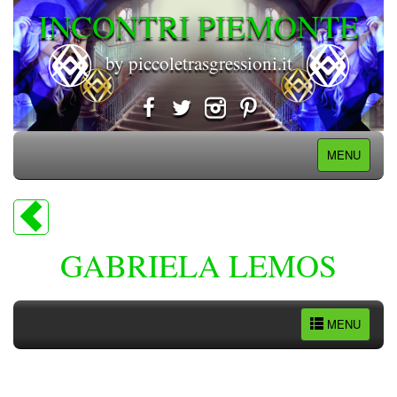
INCONTRI PIEMONTE
by piccoletrasgressioni.it
MENU
GABRIELA LEMOS
MENU